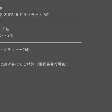
11
東2-19-11 N.フラット B01
ー5名
ント3名
トグラファー21名
は請求書にてご精算（領収書発行可能）