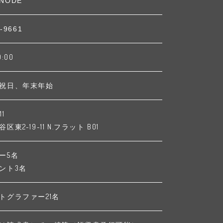
NODE
-9661
9:00
祝日、年末年始
11
東2-19-11 N.フラット B01
ー5名
ント3名
トグラファー21名