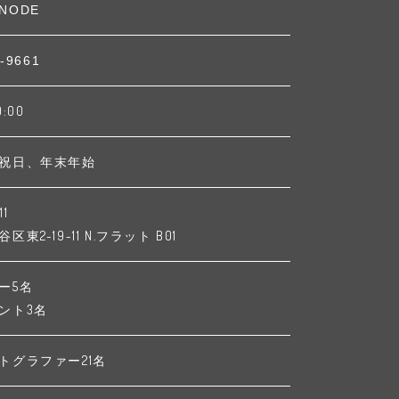
NODE
-9661
9:00
祝日、年末年始
11
東2-19-11 N.フラット B01
ー5名
ント3名
トグラファー21名