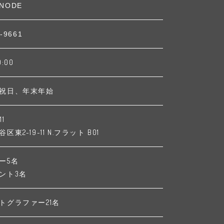
NODE
-9661
9:00
祝日、年末年始
11
東2-19-11 N.フラット B01
ー5名
ント3名
トグラファー21名