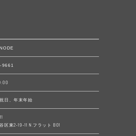
NODE
-9661
9:00
祝日、年末年始
11
東2-19-11 N.フラット B01