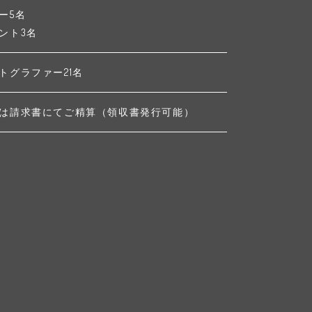
ー5名
ント3名
トグラファー21名
は請求書にてご精算（領収書発行可能）