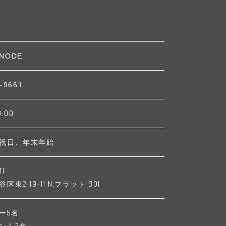
NODE
-9661
9:00
祝日、年末年始
11
東2-19-11 N.フラット B01
ー5名
ント3名