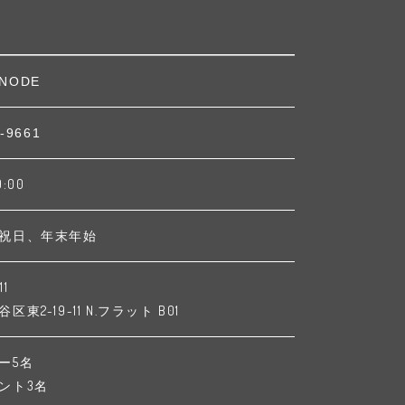
NODE
-9661
9:00
祝日、年末年始
11
東2-19-11 N.フラット B01
ー5名
ント3名