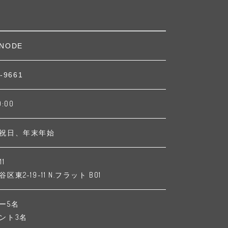
NODE
-9661
9:00
祝日、年末年始
11
東2-19-11 N.フラット B01
ー5名
ント3名