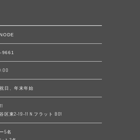
NODE
-9661
9:00
祝日、年末年始
11
東2-19-11 N.フラット B01
ー5名
ント3名