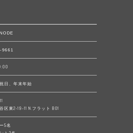
NODE
-9661
9:00
祝日、年末年始
11
東2-19-11 N.フラット B01
ー5名
ント3名